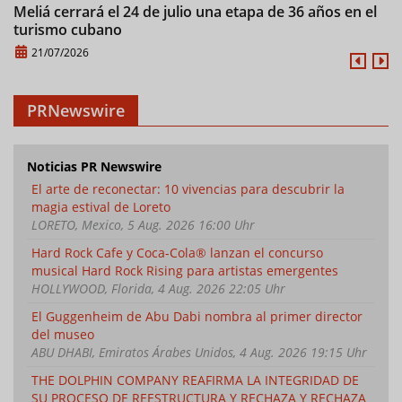
Meliá cerrará el 24 de julio una etapa de 36 años en el
C
turismo cubano
21/07/2026
PRNewswire
Noticias PR Newswire
El arte de reconectar: 10 vivencias para descubrir la
magia estival de Loreto
LORETO, Mexico, 5 Aug. 2026 16:00 Uhr
Hard Rock Cafe y Coca-Cola® lanzan el concurso
musical Hard Rock Rising para artistas emergentes
HOLLYWOOD, Florida, 4 Aug. 2026 22:05 Uhr
El Guggenheim de Abu Dabi nombra al primer director
del museo
ABU DHABI, Emiratos Árabes Unidos, 4 Aug. 2026 19:15 Uhr
THE DOLPHIN COMPANY REAFIRMA LA INTEGRIDAD DE
SU PROCESO DE REESTRUCTURA Y RECHAZA Y RECHAZA