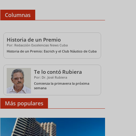
Columnas
Historia de un Premio
Por: Redacción Excelencias News Cuba
Historia de un Premio: Escrich y el Club Náutico de Cuba
Te lo contó Rubiera
Por: Dr. José Rubiera
Comienza la primavera la próxima
semana
¿Te gusta la música?
Ciudades Patrimonio
Artex V
Más populares
Esto es lo que ofrece
Mundial unidas por la
a disf
Cuba en los próximos
Cooperación Triangular
meses