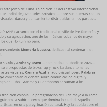
del arte joven de Cuba. La edición 33 del Festival Internacional
 Mundial de Juventudes Artísticas— abre sus puertas con un
 visuales, danza y pensamiento, distribuidos en los parques,
aíz (AHS), arranca con el tradicional desfile de Pre-Romerías y
gado y su agrupación, uno de los músicos cubanos de mayor
n los que Holguín no para.
e pensamiento
Memoria Nuestra
, dedicado al centenario del
S.
con Cola
y
Anthony Bravo
—nominado al Cubadisco 2026—
to a propuestas de trova, rap y rock. La danza toma las
 artes visuales;
Cámara Azul
, al audiovisual joven;
Palabras
ayo
concentran el debate sobre comunicación digital y
ntiago de Cuba, Granma y Guantánamo se suman a los
na tradición colonial: la peregrinación del 3 de mayo a la Loma
olguineros a subir el cerro que domina la ciudad. Aquella
artistas, en una peregrinación cultural. Hoy la subida abre el