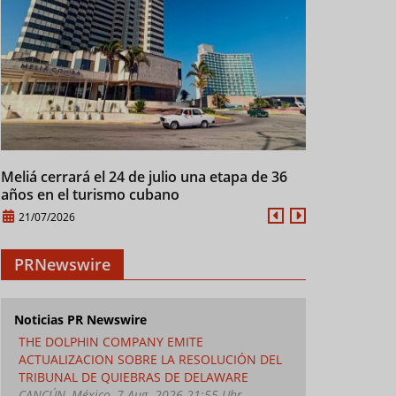
Meliá cerrará el 24 de julio una etapa de 36
Cuba mantien
años en el turismo cubano
28/07/2026
21/07/2026
PRNewswire
Noticias PR Newswire
THE DOLPHIN COMPANY EMITE
ACTUALIZACION SOBRE LA RESOLUCIÓN DEL
TRIBUNAL DE QUIEBRAS DE DELAWARE
CANCÚN, México, 7 Aug. 2026 21:55 Uhr