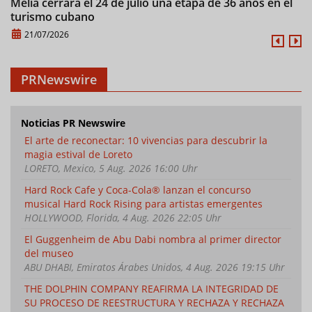
Meliá cerrará el 24 de julio una etapa de 36 años en el
M
turismo cubano
21/07/2026
PRNewswire
Noticias PR Newswire
El arte de reconectar: 10 vivencias para descubrir la
magia estival de Loreto
LORETO, Mexico, 5 Aug. 2026 16:00 Uhr
Hard Rock Cafe y Coca-Cola® lanzan el concurso
musical Hard Rock Rising para artistas emergentes
HOLLYWOOD, Florida, 4 Aug. 2026 22:05 Uhr
El Guggenheim de Abu Dabi nombra al primer director
del museo
ABU DHABI, Emiratos Árabes Unidos, 4 Aug. 2026 19:15 Uhr
THE DOLPHIN COMPANY REAFIRMA LA INTEGRIDAD DE
SU PROCESO DE REESTRUCTURA Y RECHAZA Y RECHAZA