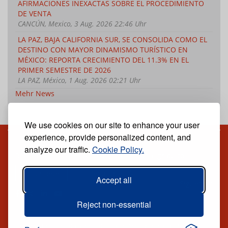
AFIRMACIONES INEXACTAS SOBRE EL PROCEDIMIENTO
DE VENTA
CANCÚN, Mexico, 3 Aug. 2026 22:46 Uhr
LA PAZ, BAJA CALIFORNIA SUR, SE CONSOLIDA COMO EL
DESTINO CON MAYOR DINAMISMO TURÍSTICO EN
MÉXICO: REPORTA CRECIMIENTO DEL 11.3% EN EL
PRIMER SEMESTRE DE 2026
LA PAZ, México, 1 Aug. 2026 02:21 Uhr
Mehr News
We use cookies on our site to enhance your user
experience, provide personalized content, and
analyze our traffic.
Cookie Policy.
Reciba nuestro periódico digital semanal gratuito
Suscríbete
Desuscripción
Accept all
Síguenos:
Reject non-essential
TODOS LOS DERECHOS RESERVADOS ® CARIBE NEWS