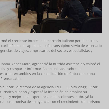
ó el creciente interés del mercado italiano por el destino
caribeña en la capital del país transalpino sirvió de escenario
encias de viajes, empresarios del sector, especialistas y
bana, Yanet Mora, agradeció la nutrida asistencia y valoró el
los y compartir información actualizada sobre las
e estos intercambios en la consolidación de Cuba como una
 Prensa Latin.
 Picari, directora de la agencia Ed E´…Súbito Viaggi. Picari
turístico cubano y expresó la intención de ampliar su
viajes y mejoren la experiencia de los clientes. Subrayó la
 el compromiso de su agencia con el crecimiento del turismo