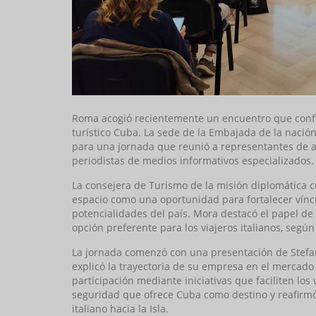
Roma acogió recientemente un encuentro que confirm
turístico Cuba. La sede de la Embajada de la nación 
para una jornada que reunió a representantes de ag
periodistas de medios informativos especializados.
La consejera de Turismo de la misión diplomática cu
espacio como una oportunidad para fortalecer víncu
potencialidades del país. Mora destacó el papel d
opción preferente para los viajeros italianos, según
La jornada comenzó con una presentación de Stefania
explicó la trayectoria de su empresa en el mercado 
participación mediante iniciativas que faciliten los 
seguridad que ofrece Cuba como destino y reafirmó
italiano hacia la Isla.