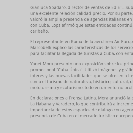
Gianluca Spadaro, director de ventas de Ed E´…Súbi
una excelente relación calidad-precio. Por su parte
valoró la amplia presencia de agencias italianas en
con Cuba. Lops afirmó que estas entidades continúa
caribeño.
El representante en Roma de la aerolínea Air Europa
Marcobelli explicó las características de los servic
para facilitar la llegada de turistas a Cuba, con énfa
Yanet Mora presentó una exposición sobre los prin
promocional “Cuba Única”. Utilizó imágenes y gráfico
interés y las nuevas facilidades que se ofrecen a l
como el turismo de naturaleza, histórico, cultural, d
mototurismo y ecoturismo, todo en un entorno profe
En declaraciones a Prensa Latina, Mora anunció la 
La Habana y Varadero, lo que contribuirá a incremen
importancia de estos espacios de diálogo con agenci
presencia de Cuba en el mercado turístico europeo