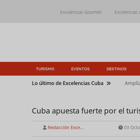
Pasar
al
Excelencias Gourmet
Excelencias 
contenido
principal
TURISMO
EVENTOS
DESTINOS
Lo último de Excelencias Cuba
Amplía
Cuba apuesta fuerte por el turi
Redacción Exce…
03 Octo