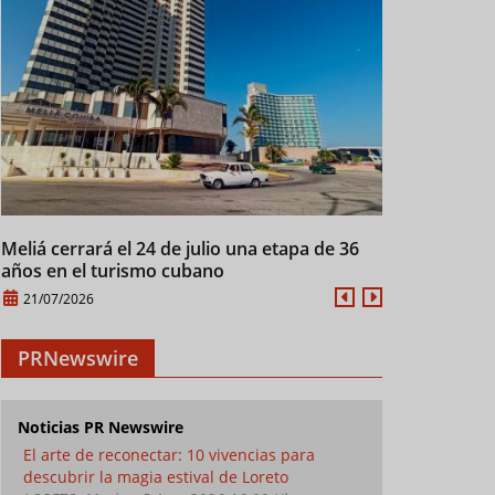
Grand Memories Santa
Turismo cubano
Havana
Maria, una escapada al
impulsa talleres de
feria 
Meliá cerrará el 24 de julio una etapa de 36
Manifiesto d
paraíso
verano con enfoque
de Ver
años en el turismo cubano
XXI
social
21/07/2026
21/07/2026
PRNewswire
Noticias PR Newswire
El arte de reconectar: 10 vivencias para
descubrir la magia estival de Loreto