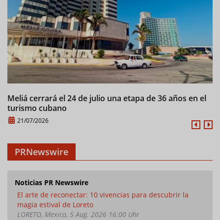
Meliá cerrará el 24 de julio una etapa de 36 años en el
M
turismo cubano
21/07/2026
PRNewswire
Noticias PR Newswire
El arte de reconectar: 10 vivencias para descubrir la
magia estival de Loreto
LORETO, Mexico, 5 Aug. 2026 16:00 Uhr