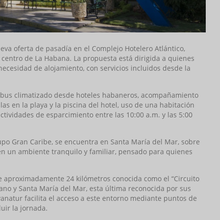
eva oferta de pasadía en el Complejo Hotelero Atlántico,
l centro de La Habana. La propuesta está dirigida a quienes
necesidad de alojamiento, con servicios incluidos desde la
nibus climatizado desde hoteles habaneros, acompañamiento
as en la playa y la piscina del hotel, uso de una habitación
tividades de esparcimiento entre las 10:00 a.m. y las 5:00
rupo Gran Caribe, se encuentra en Santa María del Mar, sobre
cen un ambiente tranquilo y familiar, pensado para quienes
de aproximadamente 24 kilómetros conocida como el “Circuito
ano y Santa María del Mar, esta última reconocida por sus
vanatur facilita el acceso a este entorno mediante puntos de
uir la jornada.