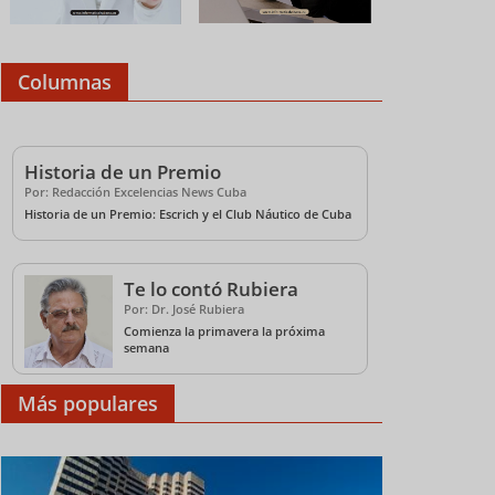
Columnas
Historia de un Premio
Por: Redacción Excelencias News Cuba
Historia de un Premio: Escrich y el Club Náutico de Cuba
Te lo contó Rubiera
Grand Memories Santa
Turismo cubano
Havana
Por: Dr. José Rubiera
Maria, una escapada al
impulsa talleres de
feria 
Comienza la primavera la próxima
paraíso
verano con enfoque
de Ver
semana
social
Más populares