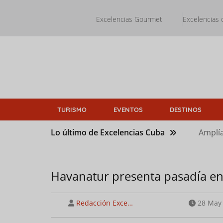
Pasar
al
Excelencias Gourmet
Excelencias 
contenido
principal
TURISMO
EVENTOS
DESTINOS
Lo último de Excelencias Cuba
Amplía
Havanatur presenta pasadía en 
Redacción Exce…
28 May 