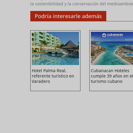
la sostenibilidad y la conservación del medioambie
Podría interesarle además
le:
Hotel Palma Real,
Cubanacan Hoteles
te al
referente turístico en
cumple 39 años en e
anero
Varadero
turismo cubano