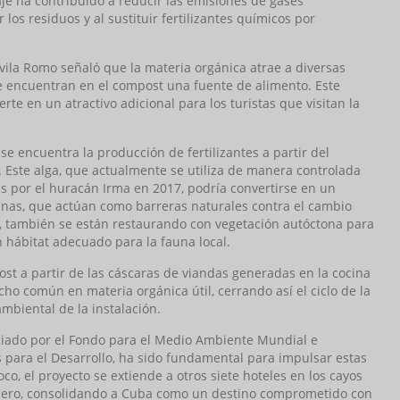
je ha contribuido a reducir las emisiones de gases
los residuos y al sustituir fertilizantes químicos por
Ávila Romo señaló que la materia orgánica atrae a diversas
que encuentran en el compost una fuente de alimento. Este
rte en un atractivo adicional para los turistas que visitan la
 se encuentra la producción de fertilizantes a partir del
. Este alga, que actualmente se utiliza de manera controlada
as por el huracán Irma en 2017, podría convertirse en un
 dunas, que actúan como barreras naturales contra el cambio
, también se están restaurando con vegetación autóctona para
n hábitat adecuado para la fauna local.
post a partir de las cáscaras de viandas generadas en la cocina
ho común en materia orgánica útil, cerrando así el ciclo de la
mbiental de la instalación.
nciado por el Fondo para el Medio Ambiente Mundial e
para el Desarrollo, ha sido fundamental para impulsar estas
co, el proyecto se extiende a otros siete hoteles en los cayos
radero, consolidando a Cuba como un destino comprometido con