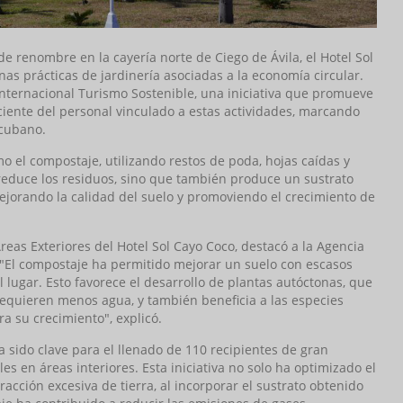
 de renombre en la cayería norte de Ciego de Ávila, el Hotel Sol
as prácticas de jardinería asociadas a la economía circular.
 Internacional Turismo Sostenible, una iniciativa que promueve
iente del personal vinculado a estas actividades, marcando
 cubano.
 el compostaje, utilizando restos de poda, hojas caídas y
 reduce los residuos, sino que también produce un sustrato
ejorando la calidad del suelo y promoviendo el crecimiento de
eas Exteriores del Hotel Sol Cayo Coco, destacó a la Agencia
. "El compostaje ha permitido mejorar un suelo con escasos
l lugar. Esto favorece el desarrollo de plantas autóctonas, que
 requieren menos agua, y también beneficia a las especies
ra su crecimiento", explicó.
 sido clave para el llenado de 110 recipientes de gran
s en áreas interiores. Esta iniciativa no solo ha optimizado el
acción excesiva de tierra, al incorporar el sustrato obtenido