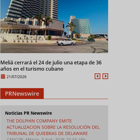
Meliá cerrará el 24 de julio una etapa de 36
Cuba mantien
años en el turismo cubano
28/07/2026
Cuba mantiene hoteles
Grand Memories Santa
Turis
21/07/2026
abiertos y operativos
Maria, una escapada al
impuls
paraíso
veran
social
PRNewswire
Noticias PR Newswire
THE DOLPHIN COMPANY EMITE
ACTUALIZACION SOBRE LA RESOLUCIÓN DEL
TRIBUNAL DE QUIEBRAS DE DELAWARE
CANCÚN, México, 7 Aug. 2026 21:55 Uhr