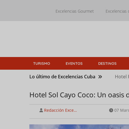
Pasar
al
Excelencias Gourmet
Excelencias 
contenido
principal
TURISMO
EVENTOS
DESTINOS
Lo último de Excelencias Cuba
Hotel 
Hotel Sol Cayo Coco: Un oasis d
Redacción Exce…
07 Marc