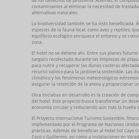
de los desechos de jardinería. Además, el composta
contaminantes al eliminar la necesidad de trasladar 
alternativas naturales.
La biodiversidad también se ha visto beneficiada. 
especies de la fauna local, como aves y reptiles, 
equilibrio ecológico enriquece el entorno y se convie
zona.
El hotel no se detiene ahí. Entre sus planes futuros
sargazo recolectado durante las limpiezas de playa
para nutrir y recuperar las dunas costeras afectad
recurso valioso para la jardinería sostenible. Las
climático y los fenómenos meteorológicos extremos
asegurar la retención de la arena y proporcionar u
Otra iniciativa en desarrollo es la creación de com
del hotel. Este proyecto busca transformar un desec
economía circular y reduciendo aún más la huella a
El Proyecto Internacional Turismo Sostenible, fina
implementado por el Programa de Naciones Unidas 
prácticas. Además de beneficiar al Hotel Sol Cayo Co
Coco y Guillermo, así como a instalaciones en Va