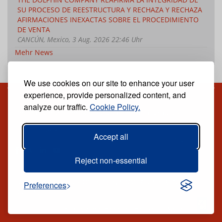
SU PROCESO DE REESTRUCTURA Y RECHAZA Y RECHAZA
AFIRMACIONES INEXACTAS SOBRE EL PROCEDIMIENTO
DE VENTA
CANCÚN, Mexico, 3 Aug. 2026 22:46 Uhr
Mehr News
We use cookies on our site to enhance your user
experience, provide personalized content, and
analyze our traffic.
Cookie Policy.
Reciba nuestro periódico digital semanal gratuito
Suscríbete
Desuscripción
Accept all
Síguenos:
Reject non-essential
TODOS LOS DERECHOS RESERVADOS ® CARIBE NEWS
Preferences
DIGITAL.
PUBLICADO POR
GRUPO EXCELENCIAS.