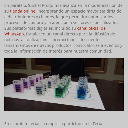
En paralelo, Suchel Proquimia avanza en la modernización de
su
tienda online
, incorporando un espacio mayorista dirigido
a distribuidores y clientes, lo que permitirá optimizar los
procesos de compra y la atención a sectores especializados.
Sus plataformas digitales, incluido su
canal oficial de
WhatsApp
, fortalecen un canal directo para la difusión de
noticias, actualizaciones, promociones, descuentos,
lanzamientos de nuevos productos, convocatorias a eventos y
toda la información de interés para nuestra comunidad.
En el ámbito ferial, la empresa participó en la Feria