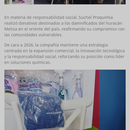
En materia de responsabilidad social, Suchel Proquimia
realizó donativos destinados a los damnificados del huracán
Melisa en el oriente del país, reafirmando su compromiso con
las comunidades vulnerables.
De cara a 2026, la compañía mantiene una estrategia
centrada en la expansión comercial, la innovación tecnológica
y la responsabilidad social, reforzando su posición como líder
en soluciones químicas.