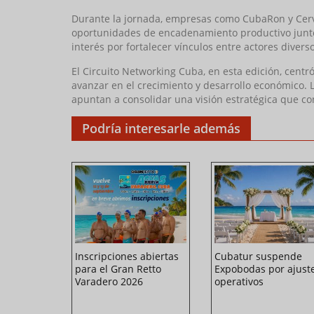
Durante la jornada, empresas como CubaRon y Cerv
oportunidades de encadenamiento productivo junto a 
interés por fortalecer vínculos entre actores dive
El Circuito Networking Cuba, en esta edición, centr
avanzar en el crecimiento y desarrollo económico. 
apuntan a consolidar una visión estratégica que co
Podría interesarle además
enta su
Inscripciones abiertas
Cubatur suspende
ventos en
para el Gran Retto
Expobodas por ajust
(+Video)
Varadero 2026
operativos