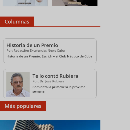
Columnas
Historia de un Premio
Por: Redacción Excelencias News Cuba
Historia de un Premio: Escrich y el Club Náutico de Cuba
Te lo contó Rubiera
Por: Dr. José Rubiera
Comienza la primavera la próxima
semana
Más populares
Cuba abre sus cielos y
Un tour por los bares
Paradi
fortalece el turismo en
de Varadero con
turism
FITCuba 2026 (+Video)
Palmares, tradición y
FITCub
cubanía en FITCuba
2026 (+Video)