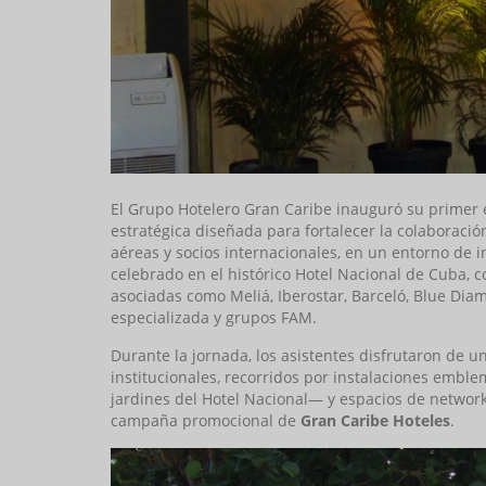
El Grupo Hotelero Gran Caribe inauguró su primer 
estratégica diseñada para fortalecer la colaboración
aéreas y socios internacionales, en un entorno de i
celebrado en el histórico Hotel Nacional de Cuba, 
asociadas como Meliá, Iberostar, Barceló, Blue Dia
especializada y grupos FAM.
Durante la jornada, los asistentes disfrutaron de
institucionales, recorridos por instalaciones emble
jardines del Hotel Nacional— y espacios de network
campaña promocional de
Gran Caribe Hoteles
.