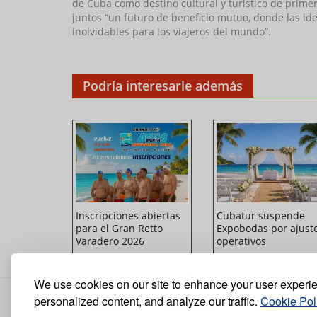
de Cuba como destino cultural y turístico de primer
juntos “un futuro de beneficio mutuo, donde las id
inolvidables para los viajeros del mundo”.
Podría interesarle además
enta su
Inscripciones abiertas
Cubatur suspende
ventos en
para el Gran Retto
Expobodas por ajust
(+Video)
Varadero 2026
operativos
We use cookies on our site to enhance your user experi
personalized content, and analyze our traffic.
Cookie Pol
GALERÍA
PRIVACIDAD
SOBRE NOSO