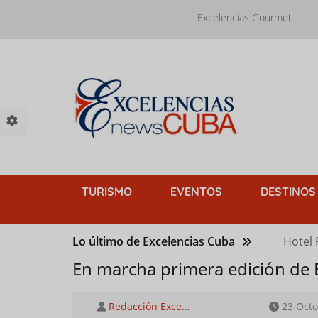
Pasar
Excelencias Gourmet
al
contenido
principal
TURISMO
EVENTOS
DESTINOS
Lo último de Excelencias Cuba
Hotel 
En marcha primera edición de 
Redacción Exce…
23 Octo