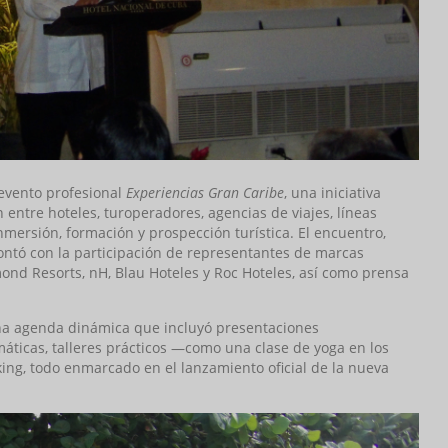
evento profesional
Experiencias Gran Caribe
, una iniciativa
 entre hoteles, turoperadores, agencias de viajes, líneas
nmersión, formación y prospección turística. El encuentro,
contó con la participación de representantes de marcas
mond Resorts, nH, Blau Hoteles y Roc Hoteles, así como prensa
 una agenda dinámica que incluyó presentaciones
máticas, talleres prácticos —como una clase de yoga en los
ing, todo enmarcado en el lanzamiento oficial de la nueva