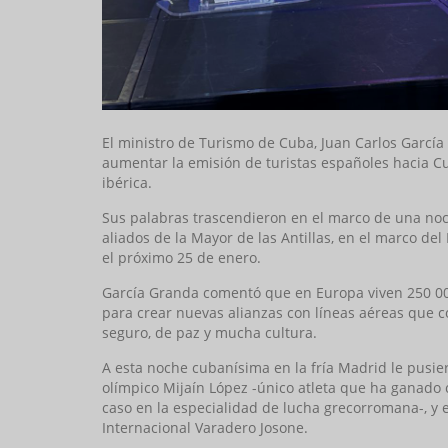
El ministro de Turismo de Cuba, Juan Carlos Garcí
aumentar la emisión de turistas españoles hacia C
ibérica.
Sus palabras trascendieron en el marco de una noc
aliados de la Mayor de las Antillas, en el marco de
el próximo 25 de enero.
García Granda comentó que en Europa viven 250 000
para crear nuevas alianzas con líneas aéreas que c
seguro, de paz y mucha cultura.
A esta noche cubanísima en la fría Madrid le pusi
olímpico Mijaín López -único atleta que ha ganado 
caso en la especialidad de lucha grecorromana-, y e
Internacional Varadero Josone.