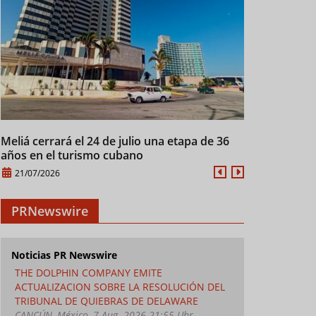
Meliá cerrará el 24 de julio una etapa de 36
Cuba mantien
años en el turismo cubano
28/07/2026
21/07/2026
PRNewswire
Noticias PR Newswire
THE DOLPHIN COMPANY EMITE
ACTUALIZACION SOBRE LA RESOLUCIÓN DEL
TRIBUNAL DE QUIEBRAS DE DELAWARE
CANCÚN, México, 7 Aug. 2026 21:55 Uhr