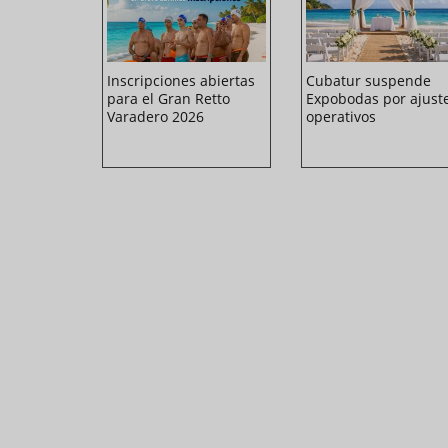
enta su
Inscripciones abiertas
Cubatur suspende
ventos en
para el Gran Retto
Expobodas por ajust
(+Video)
Varadero 2026
operativos