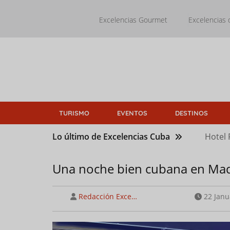
Pasar
al
Excelencias Gourmet
Excelencias 
contenido
principal
TURISMO
EVENTOS
DESTINOS
Lo último de Excelencias Cuba
Hotel 
Una noche bien cubana en Ma
Redacción Exce…
22 Janu