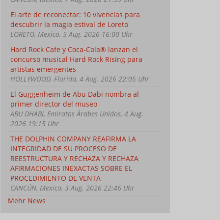
El arte de reconectar: 10 vivencias para
descubrir la magia estival de Loreto
LORETO, Mexico, 5 Aug. 2026 16:00 Uhr
Cuba abre sus cielos y
Un tour por los bares
Paradi
fortalece el turismo en
de Varadero con
turism
Hard Rock Cafe y Coca-Cola® lanzan el
FITCuba 2026 (+Video)
Palmares, tradición y
FITCub
concurso musical Hard Rock Rising para
cubanía en FITCuba
artistas emergentes
2026 (+Video)
HOLLYWOOD, Florida, 4 Aug. 2026 22:05 Uhr
El Guggenheim de Abu Dabi nombra al
primer director del museo
ABU DHABI, Emiratos Árabes Unidos, 4 Aug.
2026 19:15 Uhr
THE DOLPHIN COMPANY REAFIRMA LA
INTEGRIDAD DE SU PROCESO DE
REESTRUCTURA Y RECHAZA Y RECHAZA
AFIRMACIONES INEXACTAS SOBRE EL
PROCEDIMIENTO DE VENTA
CANCÚN, Mexico, 3 Aug. 2026 22:46 Uhr
Mehr News