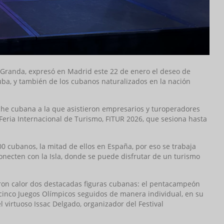
a Granda, expresó en Madrid este 22 de enero el deseo de
uba, y también de los cubanos naturalizados en la nación
he cubana a la que asistieron empresarios y turoperadores
l Feria Internacional de Turismo, FITUR 2026, que sesiona hasta
 cubanos, la mitad de ellos en España, por eso se trabaja
onecten con la Isla, donde se puede disfrutar de un turismo
eron calor dos destacadas figuras cubanas: el pentacampeón
cinco Juegos Olímpicos seguidos de manera individual, en su
l virtuoso Issac Delgado, organizador del Festival