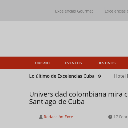
Pasar
al
Excelencias Gourmet
Excelencias 
contenido
principal
TURISMO
EVENTOS
DESTINOS
Lo último de Excelencias Cuba
Hotel 
Universidad colombiana mira con
Santiago de Cuba
Redacción Exce…
17 Febr