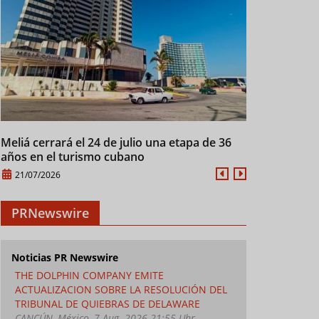
Meliá cerrará el 24 de julio una etapa de 36
Cuba mantien
años en el turismo cubano
28/07/2026
21/07/2026
PRNewswire
Noticias PR Newswire
THE DOLPHIN COMPANY EMITE
ACTUALIZACION SOBRE LA RESOLUCIÓN DEL
TRIBUNAL DE QUIEBRAS DE DELAWARE
CANCÚN, México, 7 Aug. 2026 21:55 Uhr