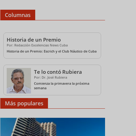
Columnas
Historia de un Premio
Por: Redacción Excelencias News Cuba
Historia de un Premio: Escrich y el Club Náutico de Cuba
Cuba abre sus cielos y
Un tour por los bares
Paradi
Te lo contó Rubiera
fortalece el turismo en
de Varadero con
turism
Por: Dr. José Rubiera
FITCuba 2026 (+Video)
Palmares, tradición y
FITCub
Comienza la primavera la próxima
cubanía en FITCuba
semana
2026 (+Video)
Más populares