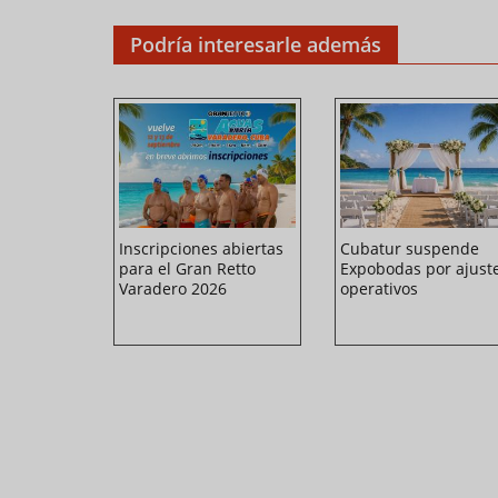
Podría interesarle además
enta su
Inscripciones abiertas
Cubatur suspende
ventos en
para el Gran Retto
Expobodas por ajust
(+Video)
Varadero 2026
operativos