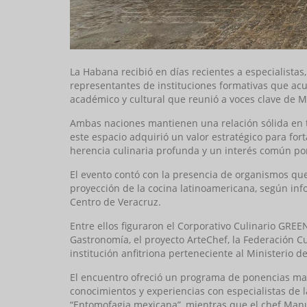
La Habana recibió en días recientes a especialistas, 
representantes de instituciones formativas que acu
académico y cultural que reunió a voces clave de M
Ambas naciones mantienen una relación sólida en to
este espacio adquirió un valor estratégico para fo
herencia culinaria profunda y un interés común por
El evento contó con la presencia de organismos qu
proyección de la cocina latinoamericana, según inf
Centro de Veracruz.
Entre ellos figuraron el Corporativo Culinario GR
Gastronomía, el proyecto ArteChef, la Federación
institución anfitriona perteneciente al Ministerio 
El encuentro ofreció un programa de ponencias mag
conocimientos y experiencias con especialistas de la
“Entomofagia mexicana”, mientras que el chef Manuel