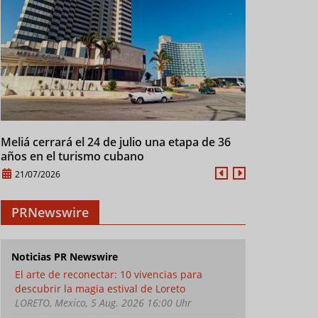
Realizan curso de
Italia y Cuba inauguran
Manifi
verano para cantineros
café Coworking en La
Haban
en Villa Clara
Habana
siglo X
Meliá cerrará el 24 de julio una etapa de 36
Manifiesto d
años en el turismo cubano
XXI
21/07/2026
21/07/2026
PRNewswire
Noticias PR Newswire
El arte de reconectar: 10 vivencias para
descubrir la magia estival de Loreto
LORETO, Mexico, 5 Aug. 2026 16:00 Uhr