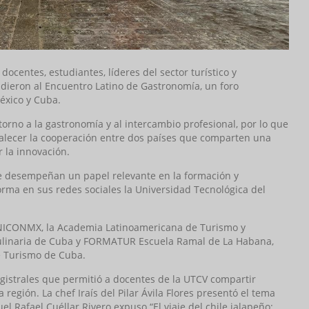
docentes, estudiantes, líderes del sector turístico y
dieron al Encuentro Latino de Gastronomía, un foro
éxico y Cuba.
rno a la gastronomía y al intercambio profesional, por lo que
rtalecer la cooperación entre dos países que comparten una
 la innovación.
e desempeñan un papel relevante en la formación y
orma en sus redes sociales la Universidad Tecnológica del
EENICONMX, la Academia Latinoamericana de Turismo y
 Culinaria de Cuba y FORMATUR Escuela Ramal de La Habana,
de Turismo de Cuba.
istrales que permitió a docentes de la UTCV compartir
 región. La chef Iraís del Pilar Ávila Flores presentó el tema
 Rafael Cuéllar Rivero expuso “El viaje del chile jalapeño: