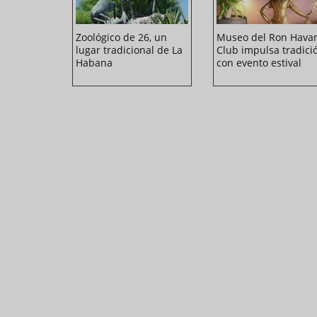
 rutas
Zoológico de 26, un
Museo del Ron Hava
e Cubana
lugar tradicional de La
Club impulsa tradici
ara el
Habana
con evento estival