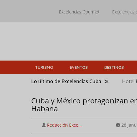
Pasar
al
Excelencias Gourmet
Excelencias 
contenido
principal
TURISMO
EVENTOS
DESTINOS
Lo último de Excelencias Cuba
Hotel 
Cuba y México protagonizan e
Habana
Redacción Exce…
28 Janu