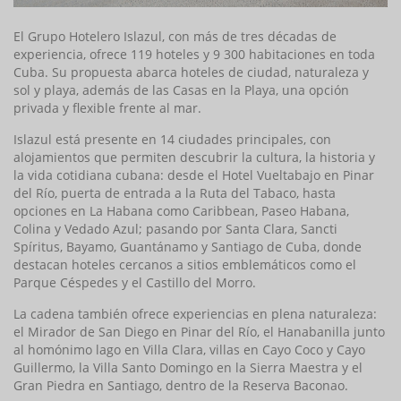
El Grupo Hotelero Islazul, con más de tres décadas de
experiencia, ofrece 119 hoteles y 9 300 habitaciones en toda
Cuba. Su propuesta abarca hoteles de ciudad, naturaleza y
sol y playa, además de las Casas en la Playa, una opción
privada y flexible frente al mar.
Islazul está presente en 14 ciudades principales, con
alojamientos que permiten descubrir la cultura, la historia y
la vida cotidiana cubana: desde el Hotel Vueltabajo en Pinar
del Río, puerta de entrada a la Ruta del Tabaco, hasta
opciones en La Habana como Caribbean, Paseo Habana,
Colina y Vedado Azul; pasando por Santa Clara, Sancti
Spíritus, Bayamo, Guantánamo y Santiago de Cuba, donde
destacan hoteles cercanos a sitios emblemáticos como el
Parque Céspedes y el Castillo del Morro.
La cadena también ofrece experiencias en plena naturaleza:
el Mirador de San Diego en Pinar del Río, el Hanabanilla junto
al h
omónimo
l
ago en Villa Clara, villas en Cayo Coco y Cayo
Guillermo, la Villa Santo Domingo en la Sierra Maestra y el
Gran Piedra en Santiago, dentro de la Reserva Baconao.