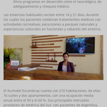
Otros programas en desarrollo como el neurológico, de
adelgazamiento y chequeo médico.
Las estancias habituales oscilan entre 14 y 21 días, durante
los cuales los pacientes combinan tratamientos médicos con
actividades recreativas, excursiones a parques naturales y
experiencias culturales en haciendas y cabarets del entorno.
El Kurhotel Escambray cuenta con 210 habitaciones, de ellas
16 suites y dos apartamentos, con una ocupación media
anual entre el 50 y el 60 %. Sus principales mercados
provienen de América del Sur, con pacientes de Argentina,