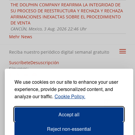
THE DOLPHIN COMPANY REAFIRMA LA INTEGRIDAD DE
SU PROCESO DE REESTRUCTURA Y RECHAZA Y RECHAZA
AFIRMACIONES INEXACTAS SOBRE EL PROCEDIMIENTO
DE VENTA
CANCÚN, Mexico, 3 Aug. 2026 22:46 Uhr
Mehr News
Reciba nuestro periódico digital semanal gratuito
Suscríbete
Desuscripción
Síguenos:
We use cookies on our site to enhance your user
TODOS LOS DERECHOS RESERVADOS ® CARIBE NEWS
experience, provide personalized content, and
DIGITAL.
analyze our traffic.
Cookie Policy.
PUBLICADO POR
GRUPO EXCELENCIAS.
Accept all
Reject non-essential