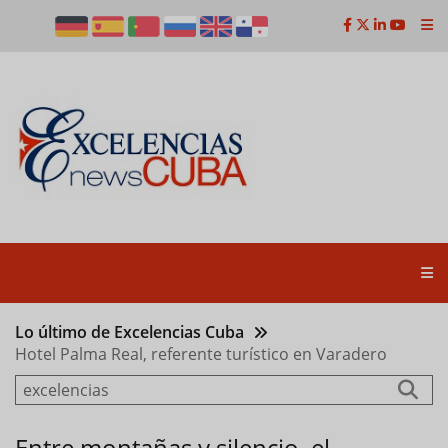
Pasar
al
contenido
principal
Lo último de Excelencias Cuba
Hotel Palma Real, referente turístico en Varadero
Entre montañas y silencio, el